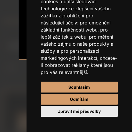
18+ OVĚŘENÍ VĚKU
cookies a další sledovací
Asijské sexdolls
technologie ke zlepšení vašeho
Obsah stránek zobrazuje sexuální
SLEVA NA PRVNÍ OBJEDNÁVKU
zážitku z prohlížení pro
tématiku.
následující účely:
pro umožnění
Je mi 18 a více let.
základní funkčnosti webu
,
pro
Seřadit podle
lepší zážitek z webu
,
pro měření
vašeho zájmu o naše produkty a
Chci vstoupit
Odejít
služby a pro personalizaci
Zobrazit
marketingových interakcí
,
chcete-
li zobrazovat reklamy které jsou
pro vás relevantnější
.
na stránku
Souhlasím
Odmítám
Upravit mé předvolby