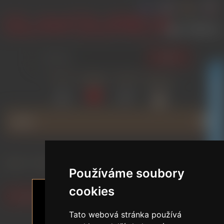
HLEDAT
PŘIHLÁSIT
SEZNAM
POROVNAT
GLAMOURICA KLUBOVÁ SLEVA
NÁKUPNÍ
PŘÁNÍ
(0)
(0)
KOŠÍK
(0)
MENU
Domů
/
RYCHLÉ HLEDÁNÍ
/
Asijské sexdolls
Používáme soubory
cookies
Filtrovat podle preferencí
Tato webová stránka používá