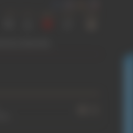
Hledat
Přihlásit
Seznam
Porovnat
Nákupní
přání
(0)
(0)
košík
(0)
VODCE NÁKUPEM
GLAMOURICA KLUBOVÁ SLEVA
ánku