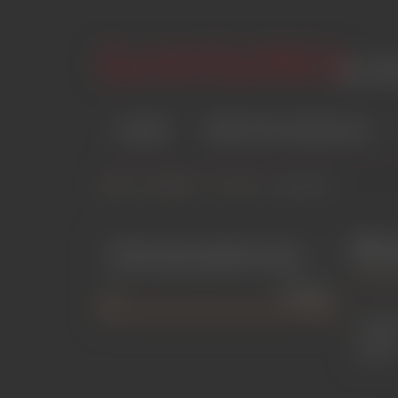
HOME
VŠECHNY SEXDOLLS
Domů
/
ZNAČKY
/
SY DOLL
/
SKLAD EU
SKL
Filtrovat podle ceny
0
240000
Seřad
podle