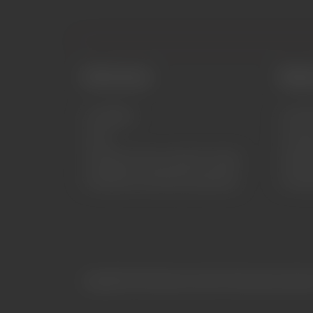
Informace
Zákaz
COOKIES
Doruč
FAQ
Vráce
Zásady ochrany osobních údajů
BEZP
Všeobecné obchodní podmínky
PRŮV
Copyright © 2026 Glamourica dolls. Všechna práva vyhraze