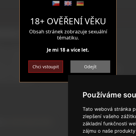
18+ OVĚŘENÍ VĚKU
Obsah stránek zobrazuje sexuální
nický servis
Glamourica
tématiku.
Je mi 18 a více let.
ení a doprava
Klub Glamourica
ní a reklamace
Kontaktujte nás
Chci vstoupit
Odejít
EČNÁ PLATBA
O GLAMOURICA-DOLLS
ODCE NÁKUPEM
Používáme sou
Tato webová stránka po
zlepšení vašeho zážitku
na.
|
Upravit nastavení cookies
základní funkčnosti w
zájmu o naše produkty 