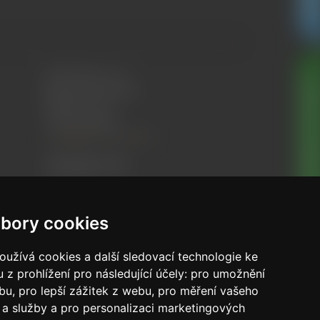
RUR Visions s.r.o.
SLEVA NA PRVNÍ OBJEDNÁVKU
Bezručova 1601/84
Říčany, 251 01
Czech republic
info@glamourica.com
Sledujte nás
bory cookies
užívá cookies a další sledovací technologie ke
 z prohlížení pro následující účely:
pro umožnění
Powered by
nopCommerce
ebu
,
pro lepší zážitek z webu
,
pro měření vašeho
a služby a pro personalizaci marketingových