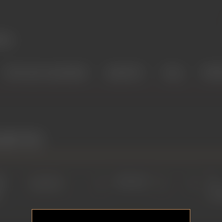
RYCHLÉ HLEDÁNÍ
ZNAČKY
FAQ
PRŮ
AD EU
it
Zobrazit
na
str