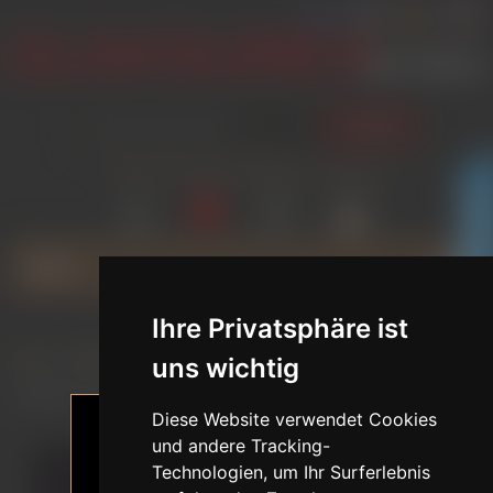
SUCHEN
ANMELDEN
WUNSCHLISTE
VERGLEICH
WARENKORB
(0)
(0)
(0)
GLAMOURICA CLUB RABATT
MENU
Ihre Privatsphäre ist
Home
/
MARKEN
/
NORMON DOLL
/
uns wichtig
Brenda / 165 cm / C-Körbchen / TPE-Sexpuppe mit Silikonkopf
Diese Website verwendet Cookies
und andere Tracking-
Technologien, um Ihr Surferlebnis