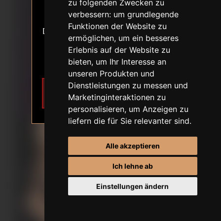
ALTERSVERIFIKATION
zu folgenden Zwecken zu
18+
verbessern:
um grundlegende
ERSTE BESTELLUNG-RABATT
Funktionen der Website zu
Der Inhalt der Website stellt sexuelle
ermöglichen
,
um ein besseres
Themen dar.
Erlebnis auf der Website zu
Ich bin 18 Jahre alt oder älter.
bieten
,
um Ihr Interesse an
unseren Produkten und
Dienstleistungen zu messen und
Ich möchte
Verlassen
Marketinginteraktionen zu
teilnehmen
personalisieren
,
um Anzeigen zu
liefern die für Sie relevanter sind
.
Alle akzeptieren
Ich lehne ab
Einstellungen ändern