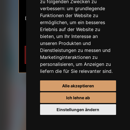
ALTERSVERIFIKATION
zu folgenden Zwecken zu
18+
verbessern:
um grundlegende
ERSTE BESTELLUNG-RABATT
Funktionen der Website zu
Der Inhalt der Website stellt sexuelle
ermöglichen
,
um ein besseres
Themen dar.
Erlebnis auf der Website zu
Ich bin 18 Jahre alt oder älter.
bieten
,
um Ihr Interesse an
unseren Produkten und
Dienstleistungen zu messen und
Ich möchte
Verlassen
Marketinginteraktionen zu
teilnehmen
personalisieren
,
um Anzeigen zu
liefern die für Sie relevanter sind
.
Alle akzeptieren
Ich lehne ab
Einstellungen ändern