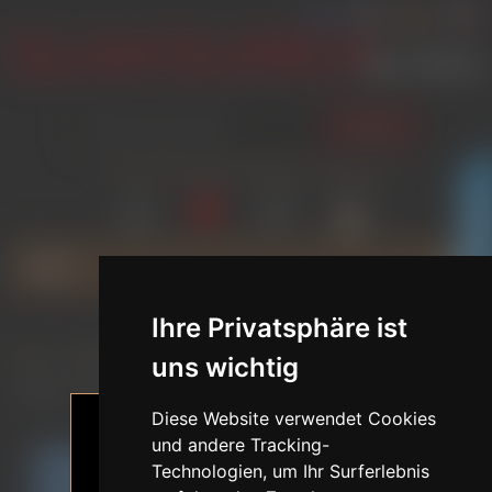
SUCHEN
ANMELDEN
WUNSCHLISTE
VERGLEICH
WARENKORB
(0)
(0)
(0)
GLAMOURICA CLUB RABATT
MENU
Ihre Privatsphäre ist
Home
/
MARKEN
/
FUNWEST DOLL
/
uns wichtig
Molly / 160 cm / E Körbchen / Silikon Sexpuppe
Diese Website verwendet Cookies
und andere Tracking-
Technologien, um Ihr Surferlebnis