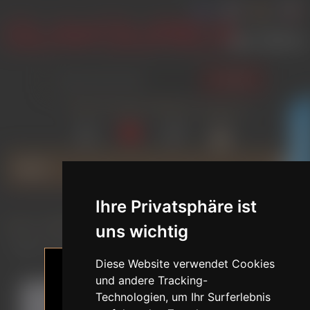
SUCHEN
ANMELDEN
WUNSCHLISTE
VERGLEICH
WARENKORB
(0)
(0)
(0)
GLAMOURICA CLUB RABATT
MENU
Ihre Privatsphäre ist
Home
/
MARKEN
/
JIUSHENG DOLLS
/
uns wichtig
Nicole / 150 / Brustkörbchen D / TPE-Sexpuppe mit Silikonkopf
Diese Website verwendet Cookies
und andere Tracking-
Technologien, um Ihr Surferlebnis