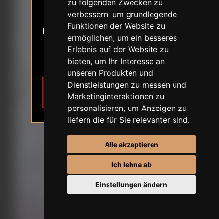
ALTERSVERIFIKATION
zu folgenden Zwecken zu
18+
verbessern:
um grundlegende
ERSTE BESTELLUNG-RABATT
Funktionen der Website zu
Der Inhalt der Website stellt sexuelle
ermöglichen
,
um ein besseres
Themen dar.
Erlebnis auf der Website zu
Ich bin 18 Jahre alt oder älter.
bieten
,
um Ihr Interesse an
unseren Produkten und
Dienstleistungen zu messen und
Ich möchte
Verlassen
Marketinginteraktionen zu
teilnehmen
personalisieren
,
um Anzeigen zu
liefern die für Sie relevanter sind
.
Alle akzeptieren
Ich lehne ab
Einstellungen ändern